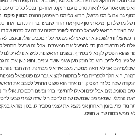
 הטלוויזיה והקולנוע האהובים עלי. נגיד, אם באותה תקופה הייתי מאוה
וא פשוט אסר עלי לראות סרטים עם הנקס. אחר-כך נפסל כל סרט עם ט
וף גם עם ג'יימס מרשל, הידוע כג'יימס האופנוען ההורס מ
טווין פיקס
. 
ו של מרשל, וכך מילאתי סוף-סוף את החור שנפער בהווייתי. דבר אחד טוב
ם הצנזור הראשי לישראל כתבתי לאוניברסיטה עבודה על סרטיו של דני ד
תר כשהצלחתי לשכנע אותו שאני לא מפנטז על הכוכבים שלי, ובעצם לא 
ולם לא נדרשתי להן כדי להפעיל את המערכת. אבל זה שבעלי התחיל לה
ר שהוא הפסיק לקנא לי בטירוף. בשנים הראשונות לנישואינו לא יכולנו 
גייז, בלי לריב. הוא כל הזמן טען שאני עושה עיניים. והוא טען את זה 
שבלעדיהם אני לא רואה ממטר. מצב אידיאלי מבחינתו היה חבר עיוור. וא
ור, הוא הלך לספריית ברייל בתקווה למצוא גבר עם פוטנציאל נאמנות ג
קודה שבה כל זה הפסיק. יום אחד הוא פשוט התחיל לסובב את הראש א
ם מטומטמים אבל יפים וכאילו להתעניין ברזי נפשם הסבוכה. אולי זה נ
זאת נורמלי, ושמאמצים שנמשכו שנים להסביר לו שזה לגמרי טבעי להסת
יותר מדי פרי. בזמן האחרון אני מוצא את עצמי מסביר לו, בטון מודאג במ
 לא ממש בטוח שהוא תופס.