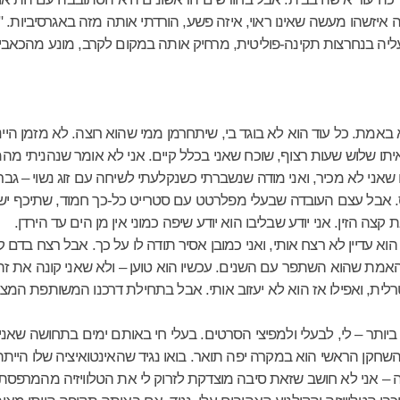
זשהו מעשה שאינו ראוי, איזה פשע, הורדתי אותה מזה באגרסיביות. "ה
עליה בנחרצות תקינה-פוליטית, מרחיק אותה במקום לקרב, מונע מהכאבי
באמת. כל עוד הוא לא בוגד בי, שיתחרמן ממי שהוא רוצה. לא מזמן היי
יתו שלוש שעות רצוף, שוכח שאני בכלל קיים. אני לא אומר שנהניתי מ
שאני לא מכיר, ואני מודה שנשברתי כשנקלעתי לשיחה עם זוג נשוי – ג
וֹס. אבל עצם העובדה שבעלי מפלרטט עם סטרייט כל-כך חמוד, שתיכף י
קצה הזין. אני יודע שבליבו הוא יודע שיפה כמוני אין מן הים עד הירדן.
 הוא עדיין לא רצח אותי, ואני כמובן אסיר תודה לו על כך. אבל רצח בדם
האמת שהוא השתפר עם השנים. עכשיו הוא טוען – ולא שאני קונה את זה – 
לית, ואפילו אז הוא לא יעזוב אותי. אבל בתחילת דרכנו המשותפת המצ
תר – לי, לבעלי ולמפיצי הסרטים. בעלי חי באותם ימים בתחושה שאני מ
חקן הראשי הוא במקרה יפה תואר. בואו נגיד שהאינטואיציה שלו הייתה ד
ה – אני לא חושב שזאת סיבה מוצדקת לזרוק לי את הטלוויזיה מהמרפסת