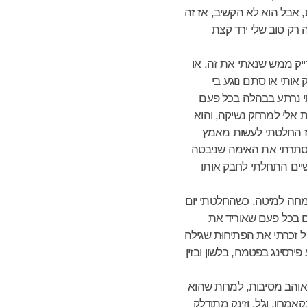
ת, אבל הוא לא הקשיב, אז זה
שה רק טוב שלי ירד קצת
ייק ממש שנאתי את זה, או
ותי או סתם נוגע בי
יתי נרתע בבהלה בכל פעם
ת אלי למרחק נשיקה, והוא
. אז החלטתי לעשות מאמץ
והסתרתי את האימה שניבטה
שיים התחלתי לחבק אותו
מחה למיטה. כשהחלטתי יום
אם בכל פעם שאוריד את
ל זכרתי את הפתיחוּת שגילה
ירסינג בפטמה, בלשון ובזין
ואוהב מסיבות, למרות שהוא
רון, וג'ל, וזינק מתודלק