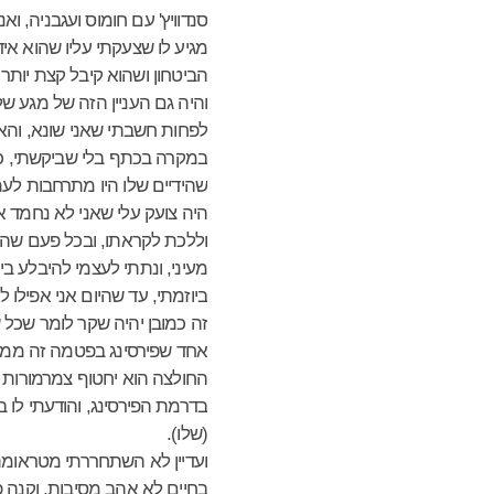
סנדוויץ' עם חומוס ועגבניה, ו
מגיע לו שצעקתי עליו שהוא אידי
הביטחון ושהוא קיבל קצת יותר
והיה גם העניין הזה של מגע ש
לפחות חשבתי שאני שונא, והא
במקרה בכתף בלי שביקשתי, כי 
שהידיים שלו היו מתרחבות לעמ
היה צועק עלי שאני לא נחמד אל
וללכת לקראתו, ובכל פעם שהו
מעיני, ונתתי לעצמי להיבלע ב
ביוזמתי, עד שהיום אני אפילו ל
זה כמובן יהיה שקר לומר שכל
אחד שפירסינג בפטמה זה ממש א
החולצה הוא יחטוף צמרמורות ו
בדרמת הפירסינג, והודעתי לו 
(שלו).
ועדיין לא השתחררתי מטראומת 
בחיים לא אהב מסיבות, וקנה פ