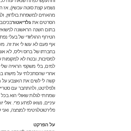
והתעקש לפתח שנאה עזה לכוכבי
נשמע קצת סוטה עכשיו), אז ה
מהאחים למשפחת בולדווין, ולבס
הסרטים את
גלדיאטור
בכיכוב
בתום השנה הראשונה לנישואי ע
הטירוף ההוליוודי של בעלי נפ
אף פעם לא עשו לי את זה. מע
בחברתו של ברוס ויליס, לא אומ
למסיבות, ובטח לא למקומות של 
למים, בלי משקפי הראייה שלי 
אחרי שהסתכלתי על מישהו ברמז
קשה לי לשים את האצבע על הנ
ולפלרטט, ולהתחבר עם סטרייטי
שמחתי לגלות שאולי הוא בכל 
עיניים, נשאו לפתע פרי. אולי 
פלירטוטלגיטימי למציצה, ואני
על הפרקט