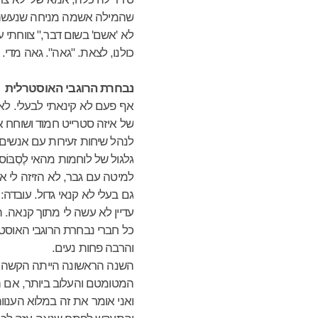
שהמילה אשמה מניחה שנעשה אי
לא 'אשם' בשום דבר," צווחתי 
כולנו, לצאת. "גאה". גאה מדי.
נבחרת הרוגבי האוסטרלית
אף פעם לא קינאתי לבעלי. לא 
של איזה סטרייט חמוד ושוחח א
לנהל שיחות זעירות עם אנשים 
גלגול של לוחמות מהאי לֶסְבּ
למיטה עם גבר, לא הזיזה לי את 
גם בעלי לא קנאי גדול. עובדה:
עדיין לא עשה לי מתוך קנאה. 
כל חברי נבחרת הרוגבי האוסטר
והרבה פחות נעים.
השנה הראשונה הייתה הקשה ביו
המטומטם והעלוב ביותר, אם הש
ואני אומר את זה במלוא הענוו