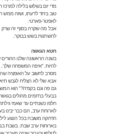
מדי יום בשלוש בלילה למרכז רח
טוב ביחד לדעתו, ושזה ממש הו
לאפטר-פארטי.
אבל מה שקרה בסוף זה שרק אח
להשתנות בשש בבוקר.
חטא הגאווה
בשנה הראשונה שלנו ההורים ש
להיות. "איפה המשפחה שלך, ב
מסרב לחשוב על האופציה שהעו
אבא שלי לא הצליח לגבש תיאור
גם פה וגם בקנדה?" הוא המשי
בבעלי ברחמים מהולים בגאווה
חלפו כשנתיים עד שאמי גילת
לארוחת ערב, הם כבר יבינו ב
הדחקה משובח בכל הנוגע לילדי
בארוחות ערב שבת. בשבת בבוק
לטלפון וכעבור שנייה מעביר או