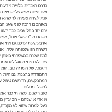
בדרכו הצברית, בלוויית מודעו
זאת הייתה אמא שלי שמיאנה 
ענת לשיחה ואמרה לה שהיא חו
מאוהב בו הרבה לפני שאני הב
גרנו יחד בתל-אביב וכבר ידענ
משהו כמו "תשאלי אותו", אמא ש
וארבע שעות עודכנו גם אחי ואבי
השיחה הזו שנכפתה עליה, ואני
למה שקרה במשפחתי באותן עש
שם. לא הייתי מסוגל להתעמת 
ודוגמטי, של הומו זה טוב, הומו
התמודדתי ברצינות עם היותי ה
המתבקשים, הדורשים טיפול עומ
למשל. ומחלות.
כעבור שנים, כשהייתי כבר אמי
או אחי או שניהם – הם עדיין מ
בעלי למרות שהוא לא מקנדה, א
סידר לה כלה, אמא שלי לא צר