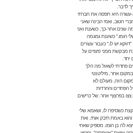
ך לדבר.
ע-עשרה היא תפסה את חברתי
רי הטוב, ואמי הבינה שאני
ה שנים אחר-כך, כשענת ואני
שלי הומו." כשענת גמגמה
דווקא יש לו." כעבור עשרים
ענת מבקשת ממני פיצויים על
 יחד.
ים פחדתי לשאול מה הלך
במקום אחר, מיליטנטי
מהמקום הזה, מעולם לא
כל הפחדים והחרדות
 צצו בפרצוף אחר. של כרישים
קצת כשסיפרו לו, ושאמא שלי
. והוא באמת חיבק אותי, ואת
צא לה בן הומו. מספיק שאחי
יה שזאת "אשמתה", ומכיוון