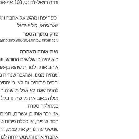
ורדה רזיאל-ז'קונט, 103 אף-אם
"ספר יפה ומרגש על אהבה וזוגי
יואב גינאי, קול ישראל
פרק מתוך הספר
© כל הזכויות שמורות 2005-2001 לחרגול הוצאה לאור בע"מ
זאת אותה האהבה
הוא יהיה בן שלושים החודש, וזה
אוהב אותו, למרות שהוא בן-א
שנהיה ממנו, ושהגבר שנהיה ממנ
יחסים פתוחים זה לא, כי יחסים
להניח שגם לא אצל מי שנהיה ב
נעלה באוב את מי שהיינו בגיל
במחלקה סגורה.
אני זוכר אותו בן עשרים, תמים
חסר-שיניים, או כסלט פירות טרי
שמשמיעה לו רק את עצמו, ויהיר
אהבתי אותו והשמש זרחה לנו 