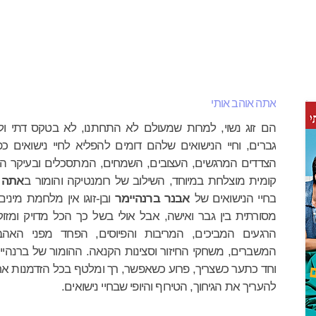
רוזה תרגום
עיון
שירה
אומנות
ילדים
סופרים
ק
אתה אוהב אותי
הם זוג נשוי, למרות שמעולם לא התחתנו, לא בטקס דתי ול
גברים, וחיי הנישואים שלהם דומים להפליא לחיי נישואים כ
הצדדים המרגשים, העצובים, השמחים, המתסכלים ובעיקר ה
קומית מוצלחת במיוחד, השילוב של רומנטיקה והומור ב
אתה א
בחיי הנישואים של
אבנר ברנהיימר
ובן-זוגו אין מלחמת מינים
מסורתית בין גבר ואישה, אבל אולי בשל כך הכל מדויק ומזו
הרגעים המביכים, המריבות והפיוסים, הפחד מפני האה
המשברים, משחקי החיזור וסצינות הקנאה. ההומור של ברנהיימ
וחד כתער כשצריך, פרוע כשאפשר, רך ומלטף בכל הזדמנות אח
להעריך את הגיחוך, הטירוף והיופי שבחיי נישואים.