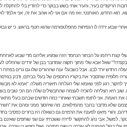
בות הריקודים בעיר, והעיר אותי בשש בבוקר כדי להזדיין בלי להתקלח לפנ
א, הוא החדש, האותנטי, ואז מה אם אני לא אוהב את זה, אני אלמד לאהו
רי שבוע ירדה לו הנפיחות מהפלטפורמה שהוא חטף בראש, כי יש גבול
לי קצת ריחמו על הבחור הנחמד הזה שמגיע אליהם מדי שבוע לארוחת ע
קנדה?" שאל אבא שלי מתוך תקווה שמדובר בבן של יורדים שהחליט לעשו
לה החדש יורד לבנו. אבל כשבעלי ענה שההורים שלו גם גרים בפתח תק
יה חלופית שתסביר את ביקוריו התכופים של בעלי בביתם, ודבק בגירסת ב
ך לחקור, רגע לפני שאמא שלי העלתה תיאוריה משלה. "אמא לא מבשלת
. שוב היא הצליחה להוכיח לעצמה שהתבשילים שלה הם הכי טובים בעו
ה את האמת. אני לתומי חשבתי שאחרי כמה חודשים שבהם בעלי מתארח 
עצמם שלא מדובר בחבר מהמילואים, מה שיחסוך ממני ומהם את "השיחה"
הם, והורי מיאנו לפענח את הרמזים גם כשאלה היו ברורים כפסיבי בחדר
ר, למשל, אבי נהג להתקשר לדירה ששכרתי עם שני שותפים שאינם בעל
תו אלי בקול מנומנם לא עוררה בו שום תמיהה. ואולי דווקא כן עוררה, אב