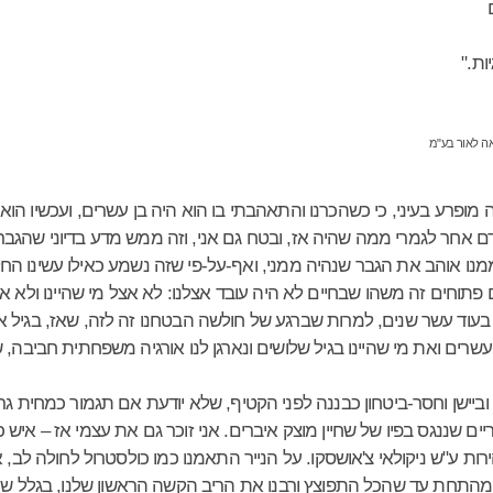
ות."
 מופרע בעיני, כי כשהכרנו והתאהבתי בו הוא היה בן עשרים, ועכשיו הוא 
דם אחר לגמרי ממה שהיה אז, ובטח גם אני, וזה ממש מדע בדיוני שהגב
ו אוהב את הגבר שנהיה ממני, ואף-על-פי שזה נשמע כאילו עשינו החלפת 
 פתוחים זה משהו שבחיים לא היה עובד אצלנו: לא אצל מי שהיינו ולא אצ
עוד עשר שנים, למרות שברגע של חולשה הבטחנו זה לזה, שאז, בגיל אר
 עשרים ואת מי שהיינו בגיל שלושים ונארגן לנו אורגיה משפחתית חביבה
 וביישן וחסר-ביטחון כבננה לפני הקטיף, שלא יודעת אם תגמור כמחית גר
ים שננגס בפיו של שחיין מוצק איברים. אני זוכר גם את עצמי אז – איש כ
ות ע"ש ניקולאי צ'אושסקו. על הנייר התאמנו כמו כולסטרול לחולה לב, א
מהתחת עד שהכל התפוצץ ורבנו את הריב הקשה הראשון שלנו, בגלל שהוא