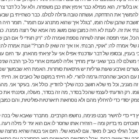
ת או בלעדיה, הוא ממילא כבר אימץ אותו כבן משפחה. ולא על כל דבר צרי
להמשיך את ההדחקה, ועשתה טובה גדולה לכולנו. כבר כשהייתי בן שב
שבת שהבן שלה הומו, "בגלל איך שהוא מתנהג עם תומר". תומר היה חב
נתי את זה. לענת לא היה כמובן שום מושג מה אמא שלי רוצה ממנה. כמ
ו הכל, אמי תפסה אותה לשיחה נוספת ואמרה לה: "רק תגידי לי אם הבן 
לי אמרה לה: "אוקיי, הבנתי. אז איך זה שאין לו חבר?" וענת אמרה לה: "
 בעניין, ובסופו של דבר עודכנתי אפילו אני על יציאתי מהארון. עד היום 
 משלם לה בכך שאני עדיין מחייך אליה לפעמים אחרי כל-כך הרבה שנים
רים וארבע שעות גורליות יש גירסאות סותרות. האמת היא שבמשך שנ
עם הכאב שההכרה גרמה להורי. לא הייתי במקום של כאבים אז. הייתי 
 זה מגניב, וכל מי שלא חושב ככה שילך להזדיין. כולל אני. בעיקר אני. 
ומו. רק הודעתי לעצמי שהכל בסדר, מה זה בסדר, מעולה, וסיננתי את 
ק יסודי כדי להיחלץ מהם ולא נוסחאות תיאורטיות-פוליטיות, והם כמובן
ץ דיי כדי להישיר מבט פנימה, נחשפו הקרביים. מתברר שאבא שלי בכה 
תווכחים מי בדיוק ומה – הזהירו אותו שחסר לו אם הוא יגיד לי מילה רעה
בל הגילוי כאב לו מאוד. וגם לאמא שלי. היום אני בטוח שהיא מרוצה שי
יכה עוד אישה בבית. אבל בחודשים הראשונים היא הסתובבה עם התיאור