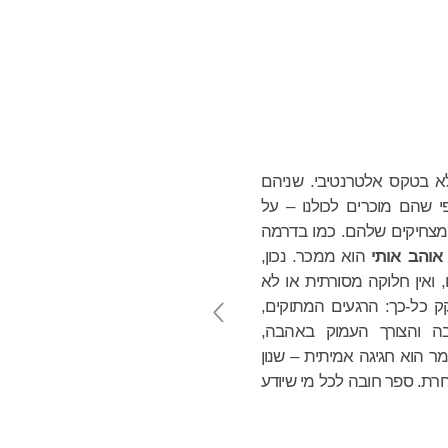
טלוג
אודות
English
א בטקס אלטרנטיבי. שניהם
פי שהם מוכרים לכולנו – על
מצחיקים שלהם. כמו בדרמה
והב אותי
הוא ממכר. נכון,
, ואין חלוקה מסורתית או לא
קק כל-כך: הרגעים המתוקים,
בה והצורך העמוק באהבה,
ר הוא חגיגה אמיתית – שנון
רת. ספר חובה לכל מי שיודע