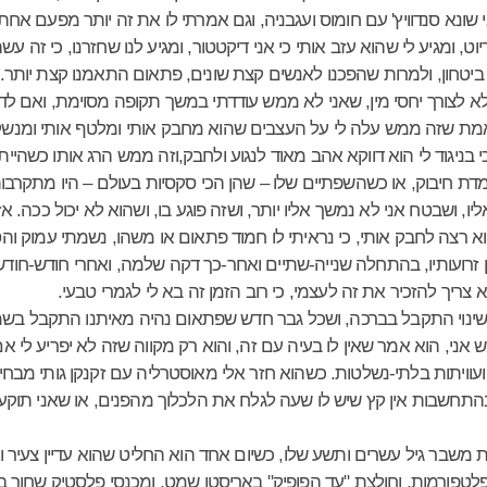
אני שונא סנדוויץ' עם חומוס ועגבניה, וגם אמרתי לו את זה יותר מפעם אח
וט, ומגיע לי שהוא עזב אותי כי אני דיקטטור, ומגיע לנו שחזרנו, כי זה ע
 ביטחון, ולמרות שהפכנו לאנשים קצת שונים, פתאום התאמנו קצת יותר.
לא לצורך יחסי מין, שאני לא ממש עודדתי במשך תקופה מסוימת, ואם לד
מת שזה ממש עלה לי על העצבים שהוא מחבק אותי ומלטף אותי ומנשק א
בניגוד לי הוא דווקא אהב מאוד לנגוע ולחבק,וזה ממש הרג אותו כשהי
דת חיבוק, או כשהשפתיים שלו – שהן הכי סקסיות בעולם – היו מתקרבו
יו, ושבטח אני לא נמשך אליו יותר, ושזה פוגע בו, ושהוא לא יכול ככה
א רצה לחבק אותי, כי נראיתי לו חמוד פתאום או משהו, נשמתי עמוק 
ין זרועותיו, בהתחלה שנייה-שתיים ואחר-כך דקה שלמה, ואחרי חודש-חוד
א צריך להזכיר את זה לעצמי, כי רוב הזמן זה בא לי לגמרי טבעי.
 שינוי התקבל בברכה, ושכל גבר חדש שפתאום נהיה מאיתנו התקבל בש
ני, הוא אמר שאין לו בעיה עם זה, והוא רק מקווה שזה לא יפריע לי 
עוויתות בלתי-נשלטות. כשהוא חזר אלי מאוסטרליה עם זקנקן גותי מבחי
בהתחשבות אין קץ שיש לו שעה לגלח את הלכלוך מהפנים, או שאני תוקע פ
משבר גיל עשרים ותשע שלו, כשיום אחד הוא החליט שהוא עדיין צעיר 
לטפורמות, וחולצת "עד הפופיק" באריסטו שמט, ומכנסי פלסטיק שחור בקאמ