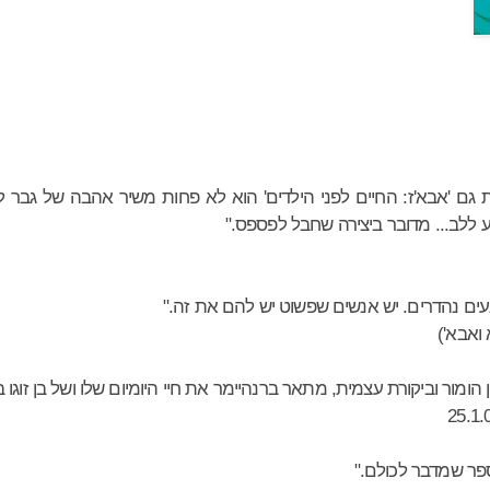
ם 'אבא'ז: החיים לפני הילדים' הוא לא פחות משיר אהבה של גבר לבעל
ע ללב... מדובר ביצירה שחבל לפספס."
עים נהדרים. יש אנשים שפשוט יש להם את זה."
ואבא')
וביקורת עצמית, מתאר ברנהיימר את חיי היומיום שלו ושל בן זוגו ב-15 השנים האחרונות.
פר שמדבר לכולם."