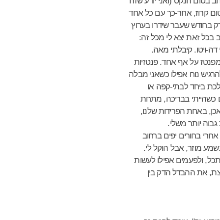
ב בטום הנקס (ואני יודע שזה
ום קרוז, אחר-כך עם כל אחד
רק בחודש שעבר שידרו בערוץ
 בכל זאת יצא לי מכל זה:
ה-ויטו. קיבלתי מאה.
מפנטז על אף אחד. פנטזיות
רגיש נוח אפילו כשאני מבלה
ללכת ביחד לבתי-קפה או
גם כשהייתי בבריכה, מתחת
כן, באחת הפרידות שלנו,
בוה יותר משלי.
חרי בחורים יפים ברחוב
שמע מוזר, אבל הוקל לי.
כל, ולפעמים אפילו לעשות
קצת, את ההבדל הדק בין