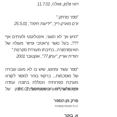
רואי וולמן, וואלה, 11.7.01
"ספר מרתק."
יורם מארק-רייך, "ידיעות חיפה", 25.5.01
"רגיש אך לא רגשני, אינטליגנטי ולעיתים אף
???, בעל כושר נראטיבי ופיזור מעולה של
האינפורמציה...כתיבתו מעוררת סקרנות."
יהודית אוריין, "עתון 77", אוקטובר 2001
"ספר עשיר ומרגש, שיש בו לא מעט שבירה
של מוסכמות... ברקאי בוחר למסור לקורא
מערכת ספרותית הכוללת בתוכה עמדה
יוםר מלצר, "מעריב אינטרנט", 9.6.01
היסטוריוגרפית והיסטוריוסופית, רומן של
רעיונות ושל בדיקה נפשית עמוקה, בלי למכור
פרק מן הספר
את נפשו לפסיכולוגיה המערבית או
© כל הזכויות שמורות
לקלישאות ביחס למזרח. המתח הזה משוקע
היטב ברומן המעניין, היוצא נשכר מן המרחק
א. בוקר