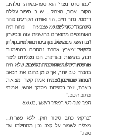
"'כמו סרט מצרי' הוא ספר-בשורה: מלהיב,
מקורי, אכזר, מצחיק... יש בו סיפור עלילה
דרמטי, נתח חיים, הווי ואווירה הקורעים צוהר
מירי פז, "כסף", 7.6.01
לתרבות שוליים, שצבעיה וניחוחותיה
האותנטיים מתוארים בחושניות עזה ובכישרון
רב. הישג מרשיםלרומן ביכורים ולמחברו, רון
"ניחוחות תבשילים, המיות ורחשי קולות
ברקאי..."
ולשונות מארץ אחרת נמסרים במהימנות
רבה, ברגישות ובעדינות. הם מצליחים ליצור
שי גולדן, "ידיעות אחרונות", 29.6.01
אותנטיות של געגוע וכמיהה לעבר, שלא היה
בהכרח טוב יותר, אך טומן בחובו את הכאב
המתוק שבזיכרון."
"...מה שבחיים מצמיח אמת קשה ומציאות
כואבת, יוצר בספרות מסמך אנושי, אמיתי
וכתוב היטב."
תמר נשר-רטי, "מקור ראשון", 8.6.01
"ברקאי כתב סיפור חזק, ללא פשרות...
מצליח לשמור על קצב נכון מתחילתו ועד
סופו."