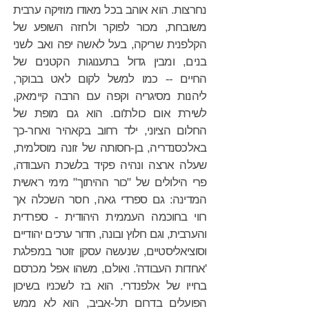
נחרצות. הוא אוהב בכל מאודו מוזיקה ערבית
משובחת, מכור לפוקר ולחזה השופע של
הקלפנית שריקה, בעל לאשה יפה ואב לשני
בנים, ומבין גדול בתענוגות הקטנים של
החיים -- כמו למשל לקום לאט בבוקר,
ליהנות מסיגריה וקפה עם הרבה קיימאק,
לשירת אום כולת'ום. הוא גם מופת של
החלום הציוני, ילד רחוב בקאהיר ואחר-כך
באלכסנדריה, בן-חסותה של זונה מוסלמית,
שעלה ארצה ונהיה פקיד בלשכת העבודה,
פרי הילולים של "כור ההיתוך" מימי ראשית
המדינה: גם ספרדי גאה, חסר השכלה אך
רווי בחוכמה העממית היהודית - ספרדית
והערבית, וגם חלוץ ובונה, חדור ערכים יהודיים
וסוציאליסטיים, שנעשה עסקן זוטר במפלגת
'אחדות העבודה'. ואולם, משהו אפל מכרסם
בחייו של אלפנדרי. הוא בז לשכניו בשיכון
הפועלים בדרום תל-אביב, הוא לא ממש