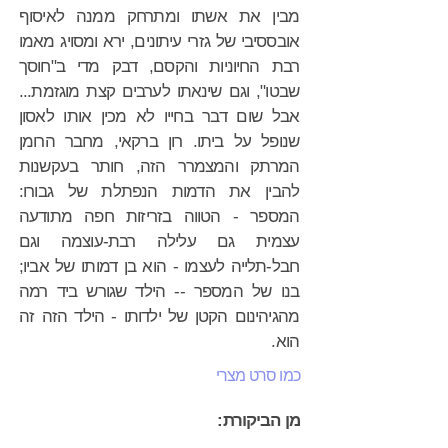
מבין את אשתו ומתרחק ממנה לאיסוף
אובססיבי של גזרי עיתונים, ירא ומסויג מאמו
רבת החיוניות והקסם, דבק מדי ב"חוסך
שבטו", וגם שינאתו לערבים קצת מוגזמת...
אבל שום דבר בחייו לא מכין אותו לאסון
שנופל על ביתו. רון ברקאי, מחבר הרומן
המרתק והמצמרר הזה, חותר בעקשנות
להבין את הדמות הנפתלת של גבורו:
המספר - הטווה בזריזות חפה מתודעה
עצמית גם עלילה רבת-עוצמה וגם
חבל-תלייה לעצמו - הוא בן דמותו של אביו;
בנו של המספר -- הילד שגורש ביד רמה
מהגיהינום הקטן של ילדותו - הילד הזה זה
הוא.
כמו סרט מצרי
מן הביקורת: