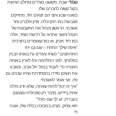
שלי!"
בבגדי שבת, מקושט בוורדים ומחלק הוראות
בקול קשוח לחברים שלו.
בשעה שבע וחצי הם יוצאים יחד, מחזיקים
אצבעות כמו חתן וכלה, אדון אלברט ומר
אשכנזי, הראשון מנהל את החשבונות של
הנמל והשני אחראי על רכישת הציוד. אלה
כמו דויד ויונתן, או כמו שאומרים בתורכית:
"איפה שילך התחת – שם גם יהיו
התחתונים." כשהיו צעירים גרו באותו הבניין
בסלוניקי, לפני המלחמה עלו לארץ באותה
האונייה כדי לעבוד בנמל תל-אביב, וכשבנו
את השיכון סידרו בהסתדרות שיהיו שכנים גם
פה. אני אומר לאשכנזי:
"איך זה יכול להיות שאתה, שלא יודע מילה
אחת ביידיש, מדבר רק ספניולית ומגמגם
בעברית, יש לך שם כזה?"
הוא צוחק, מביט במבוכה בכלה שלו, ועונה
לי: