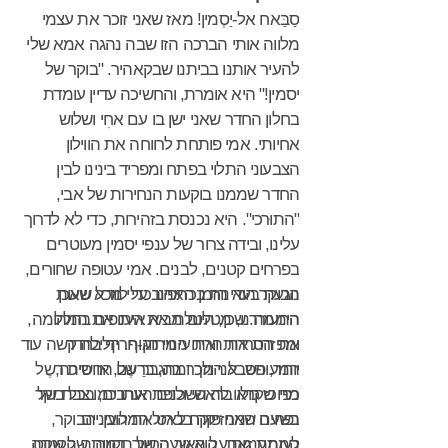
המסוים, שהמחבר מדד בינו לבין הפרטים
סַבַּאח אל-יַסְמין! מאז שאני זוכר את עצמי
ההיסטוריים. רווח נוסף המתגלה מן
מלווה אותי הברכה הזו שבה נהגה אמא שלי
ההחלטה הבסיסית הזו הוא בכך, שהדיון
להעיר אותנו בביתנו שבקאהיר. "בוקר של
בספר הוא אמיתית ומעורר אמפתיה."
יסמין!" היא אומרת, והחשיכה עדיין עומדת
בחלון החדר שאני ישן בו עם אחִי ושלוש
אחיותי. אמי פותחת לרווחה את הווילון
הצבעוני התלוי בפתח ומפריד בינינו לבין
החדר שממנו בוקעות הנחירות של אבי,
"התוּרכי". היא נכנסת בזהירות, כדי לא לדרוך
עלינו, ובידה צרור של ענפי יסמין מעוטרים
בפרחים קטנים, לבנים. אמי עטופה שחורים,
נוגעת בעדינות בכתפינו כדי לוודא שאכן
הבוקר הוא הזמן האהוב עלי מכל שעות
התעוררנו, מטלטלת את הענפים בחלל
היממה. שכן, היום מביא איתו את המהומה,
ומפזרת את הריח המתוק-חריף בחדר
את הטרדות ואת עינויי הגוף. הלילה קשה עוד
יותר, הסבל הולך ומתגבר עם החשיכה,
המעופש. אני נזכר בה, ברַשֶל, או סית רשֶל
מרוכז כולו בראשי ולופת אותו כמו צבת של
כפי שקראו לה השכנים הערבים, בכל בוקר
בשעה שאני פוקח לאט את העיניים
נפחים המחזיקה בברזל המלובן. הבוקר,
לעומת זאת, הוא שעה של תקווה, של שקט
המתענגות על האור החיוור. דמותה הקטנה