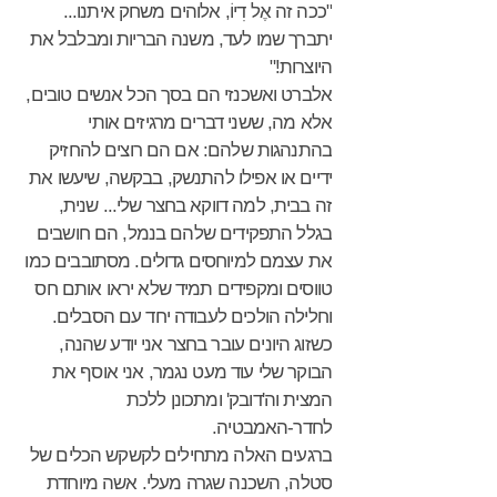
"ככה זה אֶל דִיוֹ, אלוהים משחק איתנו...
יתברך שמו לעד, משנה הבריות ומבלבל את
היוצרות!"
אלברט ואשכנזי הם בסך הכל אנשים טובים,
אלא מה, ששני דברים מרגיזים אותי
בהתנהגות שלהם: אם הם רוצים להחזיק
ידיים או אפילו להתנשק, בבקשה, שיעשו את
זה בבית, למה דווקא בחצר שלי... שנית,
בגלל התפקידים שלהם בנמל, הם חושבים
את עצמם למיוחסים גדולים. מסתובבים כמו
טווסים ומקפידים תמיד שלא יראו אותם חס
וחלילה הולכים לעבודה יחד עם הסבלים.
כשזוג היונים עובר בחצר אני יודע שהנה,
הבוקר שלי עוד מעט נגמר, אני אוסף את
המצית וה'דובק' ומתכונן ללכת
לחדר-האמבטיה.
ברגעים האלה מתחילים לקשקש הכלים של
סטלה, השכנה שגרה מעלי. אשה מיוחדת