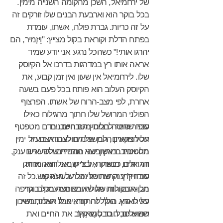
של ירחמיאל, השכן מהקומה השנייה מימין.
בכל בוקר הוא וארבעת הבנים שלו זורקים זה
על זה כריות. גברת פולה, אשתו, עומדת
בפתח הדלת וקוראת בקול מצייץ: "וֵיזְמיר, הם
יהרגו אותי!" כשהכל נרגע אני יודע שמיד
אראה אותו רץ במדרגות בדרכו אל הקיוסק
שלו. לירחמיאל אין שעון ואין זמן קבוע, את
הקיוסק העלוב הוא פותח בכל פעם בשעה
אחרת, לפי מצב-הרוח של אשתו. הפרצוף
הפולני המרושל שלו חתוך מהגילוח כאילו
סיפור שונה לחלוטין הם השכנים
עבר שחיטה בבית-מטבחיים, והדם מטפטף
הסלוניקאים, המשכימים לעבודה בנמל
על הצווארון הלבן של החולצה. אצבע יד ימין
מחטטת במרץ בשני הנחיריים השעירים
תל-אביב. ראשון יוצא מהבית שלידי איש ענק,
הר אדם, מושיקו אל צ'יקו, אני רואה אותו
והגדולים כבארות, וביד שמאל הוא מחזיק
עובר דרך החצר שלי כבר בשעה שש.
סנדוויץ' ענק שתוכנו נוזל על הז'אקט. כל זה
הבן-אדם הזה מגולח ומצוחצח בכל בוקר
מלוּוה בקולות של שאיבה ממעמקים וגריפה
כאילו הוא הולך לחתונה, אבל האמת היא
על הארץ. בגלל זה קוראים לו אצלנו, בשיכון
הפועלים, חבר סְמַרקַץ'.
שהוא סבל. סבל שאוהב את החיים ואת