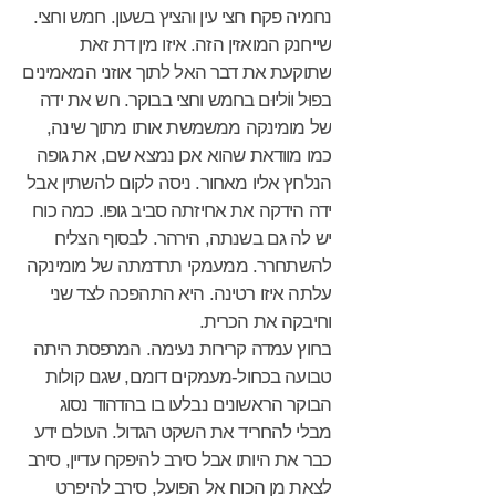
נחמיה פקח חצי עין והציץ בשעון. חמש וחצי.
שייחנק המואזין הזה. איזו מין דת זאת
שתוקעת את דבר האל לתוך אוזני המאמינים
בפוּל ווֹליוּם בחמש וחצי בבוקר. חש את ידה
של מומינקה ממשמשת אותו מתוך שינה,
כמו מוודאת שהוא אכן נמצא שם, את גופה
הנלחץ אליו מאחור. ניסה לקום להשתין אבל
ידה הידקה את אחיזתה סביב גופו. כמה כוח
יש לה גם בשנתה, הירהר. לבסוף הצליח
להשתחרר. ממעמקי תרדמתה של מומינקה
עלתה איזו רטינה. היא התהפכה לצד שני
וחיבקה את הכרית.
בחוץ עמדה קרירות נעימה. המרפסת היתה
טבועה בכחול-מעמקים דומם, שגם קולות
הבוקר הראשונים נבלעו בו בהדהוד נסוג
מבלי להחריד את השקט הגדול. העולם ידע
כבר את היותו אבל סירב להיפקח עדיין, סירב
לצאת מן הכוח אל הפועל, סירב להיפרט