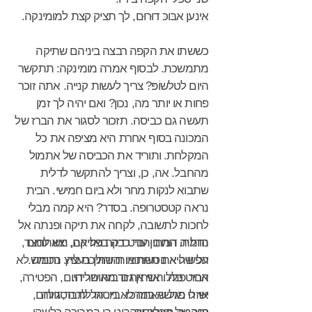
אינען אבּוכּ דוּרוּם, לך תציק קצת למומינקה.
כששתו את הקפה רבצה ביניהם שתיקה
מתמשכת. לבסוף אמרה מומינקה: תתקשר
היום לטלשוֹפּ? צריך לעשות קנייה. אתה זוכר
פחות או יותר מה, נכון? ואם יהיה לך זמן
תעשה גם כביסה. תזכור לסגור את הברז של
המכונה בסוף אחרת היא מציפה את כל
המקלחת. ותוריד את הכביסה של אתמול
מהחבל. אה, כן, וצריך להתקשר לדלית
שתבוא לנקות מחר ולא ביום חמישי. הבית
נראה קטסטרופה. בסדר? היא קמה מבלי
לחכות לתשובה, לקחה את תיקה ופנתה אל
הדלת. דורום הביט בה בפליאה, משתומם
נחמיה המתין עוד כדקה ואז קם, יצא לחצר,
הפשיל את תחתוניו והשתין בעציץ הכומש.
על שהיא נוטשת אותו והולכת לה. נחמיה לא
אחר פנה והשתין גם בזה שלידו.
הביט כלל. אני אחזור מאוחר היום, הפטירה,
יש לי פגישה במרכז. ביי. הדלת הסגולה
איזה מזל שאתה לא מסוגל לדבר, דורום,