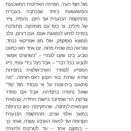
מול חופי העיר. הפרוזה האירוטית המשכנעת
והמשעשעת ביותר שנכתבה בעברית
מהתקופה הכנענית ועד היום. נחמיה, צייר
של מילים, גר ביפו עם מומינקה, מתנדבת
במרכז לסיוע לנפגעות אונס, ועם דורום, כלב
ממוצא מפוקפק, אולי מזן אפריקאי נכחד,
שנראה כמו שטיח מהוה. יום אחד הוא כמעט
טובע, בים שקט לגמרי – "כשרוצים אפשר
לטבוע בכל דבר" – אבל ניצל בידי עזמי, דייג
המסייע לסמדר הארכיאולוגית בחפירות
שהיא עורכת באי הקטן ראס-חורמה. "מה
פתאום בית-זונות על אי מבודד מול יפו?"
שואל נחמיה בתמיהה. אבל אם סמדר
צודקת, הרי שמדובר ביישות היחידה, עצמאית
ועצמאית-למחצה, שהתקיימה כאן ברציפות
במשך אלפי שנים, מהתקופה הכנענית
הקדומה ועד למאה הארבע עשרה, ואחר כך
– במקום אחר – עד לטורקים ולהגירה