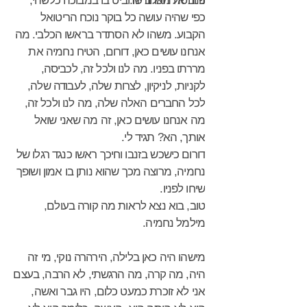
נחבטה מאחוריה.
פנה אל הכלב שהביט בו במבוכה כלשהי,
כפי שהיה עושה כל בוקר נוכח הריטואל
הקבוע. משהו לא הסתדר בראשו הכלבי. מה
אנחנו עושים כאן, דורום, הטיח נחמיה את
מררתו בפניו. מה לנו ולכל זה, לכביסה,
לקניות, לניקיון, לצרות שלה, לעבודה שלה,
לכל החברים האלה שלה, מה לנו ולכל זה,
מה אנחנו עושים כאן, זה מה שאני שואל
אותך, הא? תגיד לי.
דורום כישכש בזנבו וחיכך ראשו כנגד רגלו של
נחמיה, מרוצה מכך שהוא נותן בו אמון ושופך
שיחו לפניו.
טוב, בוא נצא לראות מה קורה בעולם,
מילמל נחמיה.
מישהו היה כאן בלילה, הירהרה נוקי, מי זה
היה, מה קרה, מה הרגשתי, לא הרבה, בעצם
אני לא זוכרת כמעט כלום, היו גבר ואשה,