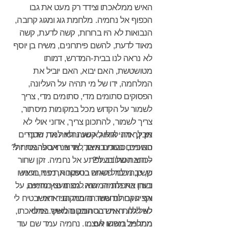
האיש ממלאכתו וצידד רק מעט את גבו
הכפוף אל נחמיה. מלחמת גוג ומגוג קרובה,
הנבואות לא היו ברורות, קשה לדעת, קשה
מאוד לדעת, להשם פיתרונים, משיח בן יוסף
לא נראה לנו בבית-המדרש, דמותו
מטושטשת, האם יבוא, האם יוביל את
המלחמה, ידו של מי תהיה על העליונה,
הפסוקים סתומים מדי, סתומים מדי, צריך
לשמור על הקדוש מכל במקומות מיסתור,
צריך לשמור, להתכונן צריך, אדוני אולי לא
אין לך מה לדאוג, קטע נחמיה את שטף
מבין, אדוני אולי לא שנה ולא למד, הדברים
סבוכים, סבוכים מאוד, אדוני חייב להבטיח לי
האיומים בעודו באיבו, למי אני אספר את זה?
לכתבת של 'העיר'?
– הוא הסתובב לפתע אל נחמיה. זקן שחור
ששיבה כבר פשתה בו עטר את פניו, ועיניו
כן, כן, מילמל האיש בספקנות, מניד בראשו
ובוחן את נחמיה. הוא לגם מעט מהמים
בערו באפלת המערה. מצחו נצץ מזיעה, על
והציע גם לנחמיה. נחמיה הניד ראשו
אף הקרירות ששררה במקום. אדוני יבטיח לי
לא לגלות את דבר המקום לאיש. אדוני
לשלילה. האיש הסתובב והמשיך במלאכתו,
מתחייב בנפשו אם...
ממלמל משהו לעצמו. נחמיה עמד שם עוד