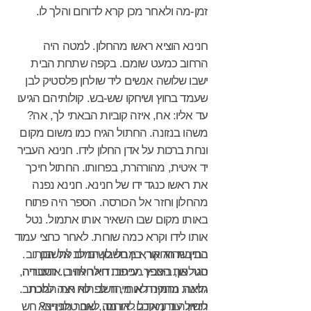
זמן-מה ולאחר מכן קרא לדורום והלך לו.
חנינא הוציא ראשו מהחלון. למטה היה
הרחוב כמעט שומם. בקפה שתחת הבית
ישבו שלושה אנשים ליד שולחן פלסטיק לבן
שעמד בחוץ ושיחקו שש-בש. קולותיהם הגיעו
עד אליו: אח, איזה קוביות הבאתי לך, אה?
משהו בנזונה. החתול הגיח כמו משום מקום
ונחת ברכות על אדן החלון לידו. חנינא העביר
יד איטית, מהורהרת, בפרוותו. החתול חיכך
את ראשו כנגד ידו של חנינא. חנינא נפנה
מהחלון וחזר אל הכורסה. הספר היה פתוח
באותו מקום שבו השאיר אותו אתמול. נטל
אותו לידו וקרא כמה שורות. לאחר כחצי עמוד
בתיבת הדואר, בין חשבון המים לחשבון
הבין שהוא קורא מבלי לשים לב אל הכתוב.
סגר את הספר. עייפות חילחלה בו. העבודה
הטלפון, ביצבץ מכתב. דואר אוויר, אוסטריה,
הזאת מרוקנת אותי, חשב. לא רצה ללכת
גלינה. נחמיה לא מיהר לפתוח את המכתב.
תחילה נתן אוכל לדורום, לאחר מכן יצא
לישון. עוד מוקדם. אז מה, שוב טלוויזיה? חש