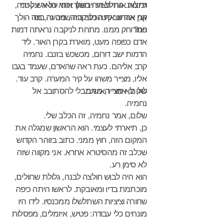
גדולות. החלל היה חשוך והוא הואר על-ידי
וימצאו אותי פצוע ויבשלו אותי על אש קטנה,
קרן אור שבקעה מניקבה שניבעה בצד
אני אהרוג את הכלב הזה, מה זה, מה הולך
פה?
המרוחק ממנו. מתחת לניקבה נראתה דמות
אדם כפופה מעט, מוארת בקרן האור. ליד
הדמות ישב דורום, מכשכש בזנבו. נחמיה
קרב אליהם. כעת ראה שהאדם, שעמד בגבו
אליו, מצייר משהו על קיר המערה. קרב עוד.
לא, לא מצייר, כותב.
שלום, אמר האיש מבלי להסתובב אל
נחמיה.
שלום, אמר נחמיה, זה הכלב שלי.
כן, תיארתי לעצמי. הוא הראשון שמגלה את
המקום הזה, חוץ ממני. כתוב בזוהר הקדוש
שכלב זה מהסיטרא אחרא. אני מקווה שזה
לא סימן רע.
הוא היה לבוש חולצה לבנה, גלולת שרוולים,
מוכתמת בדיו ומאובקת. לראשו היתה כיפה
שחורה וציציות השתלשלו ממכנסיו. לידו היו
מונחים כלי עבודה: פטיש, איזמלים, מפסלות