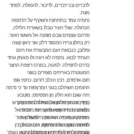
לדברים ובני דברים, לדיבור, להמולה, לפחד
מוות.
נחמיה עמד בתחתוניו והשקיף על הדממה
הכחולה. שולי העיר טבלו בשארית הלילה,
פניהם עצומים וגבם מופנה אל גישושי האור.
רק בחלון צריח המסגד דלק אור ניאון קשה
ומלובן, כנבואת זעם המבשרת את היום
העתיד לבוא. נחמיה לא ראה ולוּ מאמין אחד
בדרכו לתפילה. למטה, במרכז ריצפת החצר
המעוטרת באריחים מצוירים בגווני
חום-אדמדם, רבץ הכלב דוּרוּם. כתמי גופו
החומים השתלבו בגוני המרצפות עד כי נדמה
היה שגם הוא חלק מן הפסיפס, מוטבע
חַדָף, מה אתה עושה, שאלה מומינקה,
במרכזו כמין פולחן אלוהות כלבית במקדש
מנומנמת. ידיו קפאו לרגע. עוד, תבעה
כלשהו. נחמיה חש שהקרירות חודרת אל
מומינקה. נחמיה התהפך, הפשיל את
מתחת עצמותיו. הוא מיהר להשתין וחזר
למיטה. גופה של מומינקה היה חם ורך.
תחתוניה וקבר את פרצופו, רובו ככולו, בין
נחמיה נלחץ אליו וידיו נעו מעלה ומטה
עגבותיה. הכל היה כאן חמים ולח. כאן נשמר