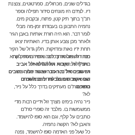
בגדלים שונים, מכחולים, סמרטוטים, צנצנת
דיו. לצידם היו מונחים סידור תפילה וספר
תנ"ך בתוך תיק קטן, פתוח, ובקבוק מים.
נחמיה התבונן בו בעבודתו זמן-מה מבלי
לומר דבר. הוא היה חורת אותיות באבן הגיר
ולאחר מכן צובע אותן בדיו. האותיות יצאו
תחת ידיו נאות ומדויקות. חלק גדול של הקיר
מותר לשאול אותך למה אתה מעתיק את
כבר היה מכוסה בכתב. נחמיה ניסה לקרוא
באפלולית:
התנ"ך על הקירות האלה? שאל.
ואבוא אל הגולה תל אביב
אני סופר סת"ם, זאת העבודה שלי, ענה
היושבים אל נהר כבר ואשר המה יושבים
האיש קצרות מבלי לחדול ממלאכתו.
שם אשב שם שבעת ימים משמים
בתוכם
.
סופרי סת"ם מעתיקים בדרך כלל על נייר,
לא?
נייר נהיה בימינו מצרך זול וידיים רבות מדי
ממשמשות בו. מלבד זה סופרי סת"ם
כותבים על קלף, וגם הוא סופו להישמד.
והאבן לא? הקשה נחמיה.
כל שעל פני האדמה סופו להישמד, נפנה