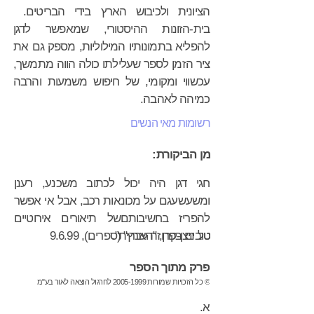
הציונית ולכיבוש הארץ בידי הבריטים.
בית-הזונות ההיסטורי, שמאפשר לדגן
להפליא בתמונותיו המילוליות, מספק גם את
ציר הזמן לספר שעלילתו כולה הווה מתמשך,
עכשווי ומקומי, של חיפוש משמעות והרבה
כמיהה לאהבה.
רשומות מאי הנשים
מן הביקורת:
חגי דגן היה יכול לכתוב משכנע, רענן
ומשעשעגם על מכונאות רכב, אבל אי אפשר
להפריז בחשיבותםשל תיאורים אירוטיים
טובים בפרוזה עברית".
טל ניצן-קרן, "הארץ" (ספרים), 9.6.99
פרק מתוך הספר
© כל הזכויות שמורות 2005-1999 לחרגול הוצאה לאור בע"מ
א.