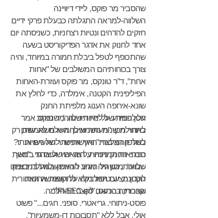
שהסביר מר פוקס, ליידי דיוויינה
השלווה-למראה התגלתה כבעלת פרקי ידיים
חזקים להדהים ונטיות רצחניות, כשניסתה יום
אחד לחנוק את אדגר הפדיקוריסט בשעה
שהתכופף לטפל ביבלת חמורה במיוחד, והיה
צורך בכוחותיהם המשולבים של "אחות
אחת", ד"ר טונקס, מר פוקס ועוזרת-האחות
הפיליפינית הקטנה, אימלדה, כדי לחלץ את
שונא-אירופה הענוג מלפיתת החנק
עלון המידע על 'נאות שלווה', שנכתב
הטלפונית של ליידי דיוויינה. מר פוקס אמר
בתחילת שנות השמונים ומעולם לא עודכן
לאחר מכן: "מעתה ואילך היא משתמשת רק
לאור ההמלצות הרגישות יותר של רשויות
בטלפון הציבורי." ואיך אפשר להאשים אותו?
סימני החנק ניכרו על צווארו של אדגר במשך
הבריאות המחוזיות, היה ישיר ועובדתי. "'נאות
שלווה'. מעון גיל הזהב הראשון-במעלה בצפון
שבועות, כשהיה מגיע ל'נאות שלווה' במכוניתו
לונדון מציע טיפול מלא לתקופות ארוכות
הקטנה, עם המדבקה על השמשה האחורית
שהכריזה בכעס, "Fl-EEC-ed!".
וקצרות, בהתאם לקצב ההחלמה.
פוסט-ניתוחי. גריאטרי. סופני. חגים..." פשוט
אולי, אבל ללא "תסבוכות דו-משמעיות",