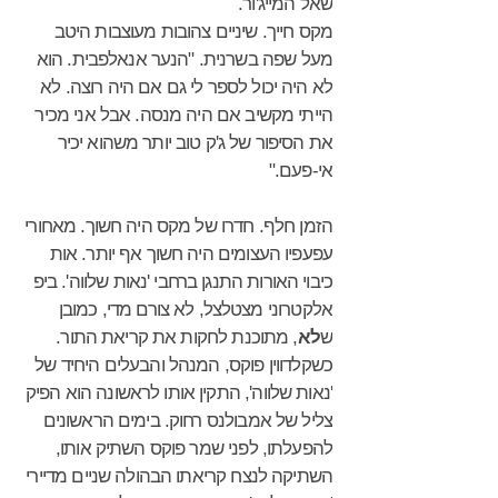
שאל המייג'ור.
מקס חייך. שיניים צהובות מעוצבות היטב
מעל שפה בשרנית. "הנער אנאלפבית. הוא
לא היה יכול לספר לי גם אם היה רוצה. לא
הייתי מקשיב אם היה מנסה. אבל אני מכיר
את הסיפור של ג'ק טוב יותר משהוא יכיר
אי-פעם."
הזמן חלף. חדרו של מקס היה חשוך. מאחורי
עפעפיו העצומים היה חשוך אף יותר. אות
כיבוי האורות התנגן ברחבי 'נאות שלווה'. ביפ
אלקטרוני מצטלצל, לא צורם מדי, כמובן
ש
לא
, מתוכנת לחקות את קריאת התור.
כשקלדווין פוקס, המנהל והבעלים היחיד של
'נאות שלווה', התקין אותו לראשונה הוא הפיק
צליל של אמבולנס רחוק. בימים הראשונים
להפעלתו, לפני שמר פוקס השתיק אותו,
השתיקה לנצח קריאתו הבהולה שניים מדיירי