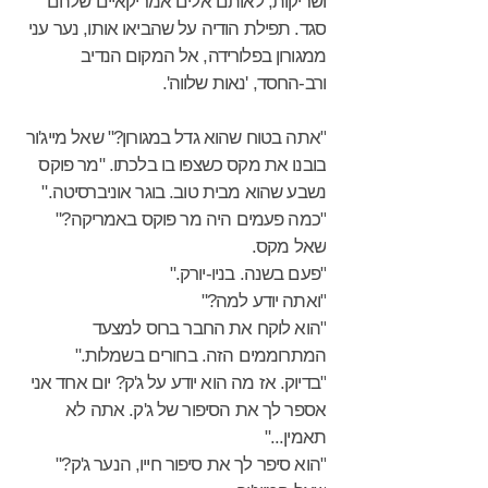
ושריקות, לאותם אלים אמריקאיים שלהם
סגד. תפילת הודיה על שהביאו אותו, נער עני
ממגורון בפלורידה, אל המקום הנדיב
ורב-החסד, 'נאות שלווה'.
"אתה בטוח שהוא גדל במגורון?" שאל מייג'ור
בובנו את מקס כשצפו בו בלכתו. "מר פוקס
נשבע שהוא מבית טוב. בוגר אוניברסיטה."
"כמה פעמים היה מר פוקס באמריקה?"
שאל מקס.
"פעם בשנה. בניו-יורק."
"ואתה יודע למה?"
"הוא לוקח את החבר ברוס למצעד
המתרוממים הזה. בחורים בשמלות."
"בדיוק. אז מה הוא יודע על ג'ק? יום אחד אני
אספר לך את הסיפור של ג'ק. אתה לא
תאמין..."
"הוא סיפר לך את סיפור חייו, הנער ג'ק?"