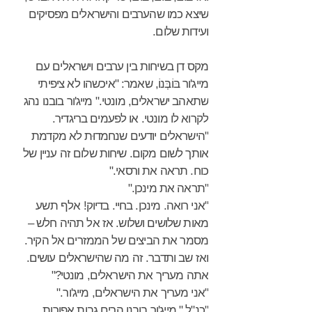
שיצא כמו שהערבים והישראלים מפסיקים
ועידות שלום.
מקס דן בשיחות בין ערבים וישראלים עם
מייג'ור בּוֹבְּנוֹ, שאמר: "איכשהו לא ציפיתי
שתאהב ישראלים, מונטי." מייג'ור בובנו נהג
לקרוא לו מונטי. או לפעמים בריגדיר.
"הישראלים יודעים שנחמדוּת לא מקדמת
אותך לשום מקום. שיחות שלום זה עניין של
כוח. תראה את ורסאי."
"תראה את מינכן."
"אני רואה. מינכן. בחיי. בדיוק! אלף תשע
מאות שלושים ושלוש. אז אל תהיה חלש –
מסמר את הביצים של הממזרים אל הקיר.
ואז שב ותדבר. זה מה שהישראלים עושים.
אתה מעריך את הישראלים, מונטי?"
"אני מעריך את הישראלים, מייג'ור."
"כנ"ל." מייג'ור בובנו הרים גבות אפורות