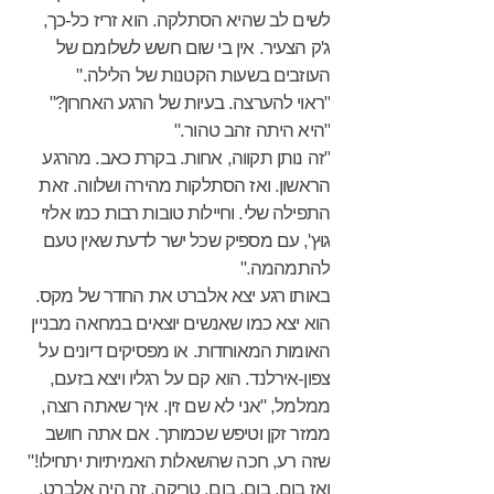
לשים לב שהיא הסתלקה. הוא זריז כל-כך,
ג'ק הצעיר. אין בי שום חשש לשלומם של
העוזבים בשעות הקטנות של הלילה."
"ראוי להערצה. בעיות של הרגע האחרון?"
"היא היתה זהב טהור."
"זה נותן תקווה, אחות. בקרת כאב. מהרגע
הראשון. ואז הסתלקות מהירה ושלווה. זאת
התפילה שלי. וחיילות טובות רבות כמו אלזי
גוּץ', עם מספיק שכל ישר לדעת שאין טעם
להתמהמה."
באותו רגע יצא אלברט את החדר של מקס.
הוא יצא כמו שאנשים יוצאים במחאה מבניין
האומות המאוחדות. או מפסיקים דיונים על
צפון-אירלנד. הוא קם על רגליו ויצא בזעם,
ממלמל, "אני לא שם זין. איך שאתה רוצה,
ממזר זקן וטיפש שכמותך. אם אתה חושב
שזה רע, חכה שהשאלות האמיתיות יתחילו!"
ואז בום, בום, בום, טריקה. זה היה אלברט,