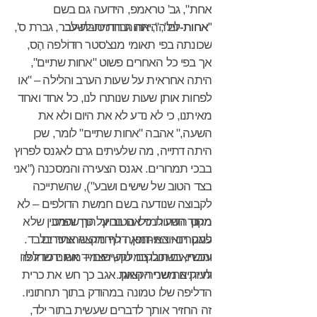
אחת", גב' טראמפ, הידועה גם בשם
"אחות-יום", היתה גברת טובת-לב.
"אחות-לילה", אחות רודזית-לשעבר, גברת ס',
שכונתה בפי תאומי מנצ'סטר רוּדוֹלפה הֶס,
אך בפי כל האחרים פשוט "אחות שתיים",
היתה אחראית על שעות הערב והלילה – "או
לפחות אותן שעות שנותרו לנו, כל אחד ואחד
מאיתנו, כי לא נדע לא את היום ולא את
השעה," אהבה "אחות שתיים" לומר, שכן
היתה דתייה, מה שלעיתים גרם לאגנס לפרוץ
בבכי תמרורים. אגנס הצעירה והמסכנה ("אני
בצד הטוב של שישים ושבע"), שהשתייכה
לקבוצה שנודעה בשם חמשת הדולפים – לא
מקס הודה למזלו הטוב על כך שפרט
מתוך רשעות כי אם בחיוך הרך והמבין שלא
פעם הוא המחמאה היחידה שהצעירים
למקרים יוצאי-דופן, דלף מקצה אחד בלבד.
והבריאים חולקים לקשישים – משום שדלפו
עכשיו, בשוכבו במיטה, הצמיד את ירכיו זו לזו
לעיתים משני הקצוות.
וחיזק את שרירי האגן. אגב כך חש את כרית
הדליפה שלו טמונה במהודק בתוך תחתוניו.
זה החזיר אותך לדברים שעשית בתור ילד,