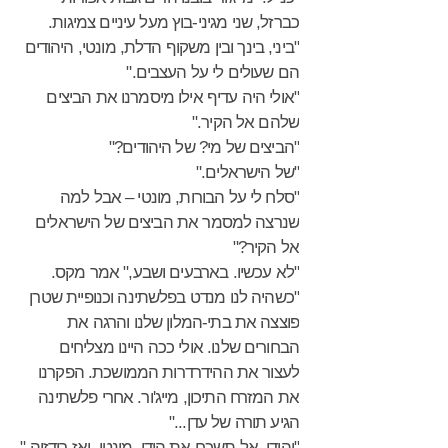
כברזל, שני מגיני-בוץ מעל עיניים צמיגות.
"ביני, בינך ובין משקוף הדלת, מונטי, היהודים
הם שעולים לי על העצבים."
"אולי היה עדיף אילו מיסמרנו את הביצים
שלהם אל הקיר."
"הביצים של מי? של היהודים?"
"של הישראלים."
"סלח לי על הבורות, מונטי – אבל למה
שנרצה למסמר את הביצים של הישראלים
אל הקיר?"
"לא עכשיו. בארבעים ושבע," אמר מקס.
"כשהיה לנו מנדט בפלשתינה וכנופיית שטרן
פוצצה את בתי-המלון שלנו והרגה את
הבחורים שלנו. אולי ככה היינו מצליחים
לעצור את ההידרדרות הממושכת. הפקרנו
את המזרח התיכון, מייג'ור. אחרי פלשתינה
הגיע תורה של עדן..."
"והודו. אל תשכח את הודו, מונטי. ואז רודזיה."