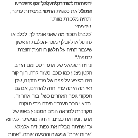
"המנהרה מתחת לתעלה," אמר אדגר
יודעים גבול. זה רק עניין של זמן עד שיגיעו
הנה."
ותיפעל את ספוגית החיטוי במסירות עדינה,
"תהיה מלכודת מוות."
"שריפה?"
"כלבת! תזכור מה שאני אומר לך. לכלב או
לחתול או לעטלף מוכה-הכלבת הראשון
שיעבור תהיה על הלשון חותמת 'תוצרת
גרמניה'."
ונחירו השמאלי של אדגר רטט ונזם הזהב
הקטן ניצנץ כמו כוכב. כשזה קרה, חיוך קורן
היה מפציע על פניה של מודי הזקנה, שכן
ראייתה היתה עדיין חדה להדהים, אם גם
תפקודי גופה האחרים כשלו בזה אחר זה.
"תראו! כוכב הערב!" היתה מודי הזקנה
מקרקרת למראה הנזם המנצנץ באפו של
אדגר, ומוחאת כפיים, והיתה ממשיכה למחוא
עד שהיתה מבלה את כפות ידיה אלמלא
"אחות אחת" שניגשה והרגיעה אותה. "אחות