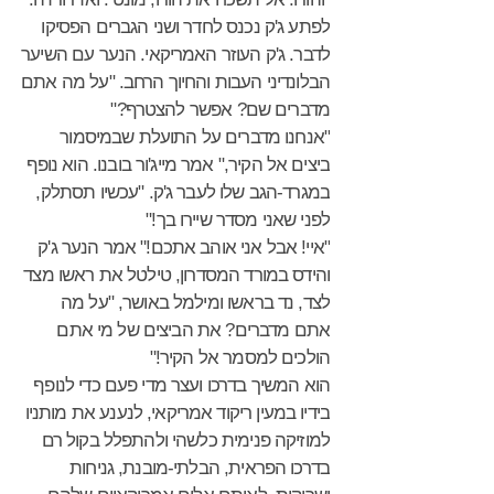
לפתע ג'ק נכנס לחדר ושני הגברים הפסיקו
לדבר. ג'ק העוזר האמריקאי. הנער עם השיער
הבלונדיני העבות והחיוך הרחב. "על מה אתם
מדברים שם? אפשר להצטרף?"
"אנחנו מדברים על התועלת שבמיסמור
ביצים אל הקיר," אמר מייג'ור בובנו. הוא נופף
במגרד-הגב שלו לעבר ג'ק. "עכשיו תסתלק,
לפני שאני מסדר שיירו בך!"
"איי! אבל אני אוהב אתכם!" אמר הנער ג'ק
והידס במורד המסדרון, טילטל את ראשו מצד
לצד, נד בראשו ומילמל באושר, "על מה
אתם מדברים? את הביצים של מי אתם
הולכים למסמר אל הקיר!"
הוא המשיך בדרכו ועצר מדי פעם כדי לנופף
בידיו במעין ריקוד אמריקאי, לנענע את מותניו
למוזיקה פנימית כלשהי ולהתפלל בקול רם
בדרכו הפראית, הבלתי-מובנת, גניחות