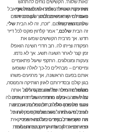
'נאות שלווה'. הקשישים נוחים להתרגש
מאזעקות שכאלה, ולמדו לא לשאול
אף
אות כיבוי האורות נשמע אומנם בתשע, אבל
פעם
האורחים היו חופשיים לבחור לעצמם את
למי קורא האמבולנס, שכן הם יודעים
שלהם הוא קורא.
שעת השינה שלהם. "זכרו, זה לא הבית
שלי
,
זה הבית
שלכם
," אמר קלדווין פוקס לכל דייר
חדש. אך מרבית הקשישים שמעו את
הפקודה וצייתו לה. רוב חדרי השינה הואפלו
זמן קצר לאחר השעה תשע. אך לא נדמו.
צעקות ומונולוגים. התקפי שיעול פתאומיים
ומייסרים – מבהילים כל-כך לאלה ששמעו
אותם בפעם הראשונה, אך מרגיעים-משהו
בגון קולם ובסדירותם לאוזן הוותיקה והמנוסה,
משטר
כצלצולם המוכר של שעונים גדולים,
זה מילה נפלאה. מקס גילגל אותה
נפוחי-חזה – בקעו מחדרי השינה החשוכים.
על לשונו. באפלה החמימה של חדרו, היה לה
אנשי משמרת הלילה, המטפלים העירנים
טעם של שמן-סלט וברזל; נחרצת, ועם זאת
תמיד, נהגו לחדול רגע מעיסוקיהם ולזהות
לא בלתי-נעימה. 'נאות שלווה' סיפק את כל
מה שאפשר לבקש: טיפול רפואי פרטי
את הקריאות, כציידים בעלטה האפריקאית
ופיזיותרפיה. לוֹיס צ'דוויק הקטנה והצולעת
המזהים את קריאות החיות הצדות ומתות