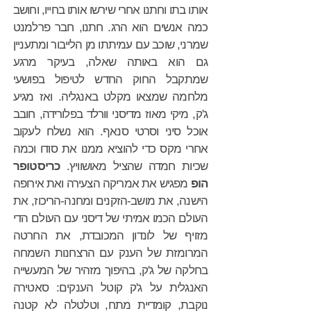
אותו בתו וחתנו אחרי שירשו אותו בחייו, וחושב
כמה אנשים הוא הרג. חתנו, חבר פרלמנט
שמרני, שוכב עם עמיתתו מן הלייבור ומתעניין
גם הוא באותה שאלה, בעיקר מרגע
שמתקבל החוק החדש לטיפול בפושעי
מלחמה שמצאו מקלט באנגליה. ואז מגיע
ג'ק, מיקי מאוז מדיסני וורלד בפלורידה, חובב
אוכל סיני וסרטי סנאף. הוא נשלח לעקוב
אחרי מקס כדי להוציא ממנו את סודו וכמה
שכיות חמדה שהציל מאושוויץ.
כריסטופר
הופ
מפגיש את אמריקה הצעירה ואת אירופה
הישנה, את מושב-הזקנים ומחנה-הריכוז, את
העולם הכמו אמיתי של דיסני עם העולם הדי
מזויף של לונדון המכובדת, את החרטה
המרומזת של הענק עם הרצחנות השמחה
בחלקה של ג'ק, בהיפוך מזהיר של המעשייה
האנגלית על ג'ק קוטל הענקים: סאטירה
נוקבת, קומדיית מתח, וטלטלה לא קטנה