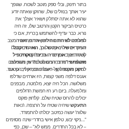
בתור תינוק, ובלי ספק מוטב לשכוח. שגופך
יעיר אותך בנוזלים שלו, שהזקן שאתה יודע
שהוא לא אתה יסתלק וישאיר אצלך את
כרטיס הביקור הקטן והרטוב שלו, זה היה
נורא. כבר עדיף להשתמש בַּכרית, אם כי
ההליכה לשירותים היתה אחד מהישגיו
לפעמים לא היה נוח לישון איתה, ואם המצב
יחמיר אז שיהיה קטטר. כן, הוא עוד
יקבל
העיקריים של 'נאות שלווה'. האורחים הובלו
קטטר. איך אומרים הערבים?
לשירותים באופן סדיר. כריות וקטטרים
בּוּקרה פיל
מישמיש
ואסלות ניידות בחדרים לכל דורש, ותרגילים
: "מחר, המשמשים!" אין משמשים
לחיזוק והקפדה על דיאטה. ובצדק רב. כי אם
למקס מונטפלקון – אבל מחר, אולי, הקטטר.
אגנס דלפה משני קצוות, היו אורחים שדלפו
משלושה. הכל היה יוצא, מלמטה, מבפנים
ומלמעלה. ביום רע היו חמשת הדולפים
יכולים להרוס שטיח שלם. קלדווין פוקס
התעקש
שיהיה שטיח על הרצפה. ו'נאות
שלווה' יעשה כמיטב יכולתו להתמודד.
"...ניקוי יבש, טלפון אישי בחדרי שינה מסוימים
– לא בכל החדרים. ממש לא" – שכן, כפי