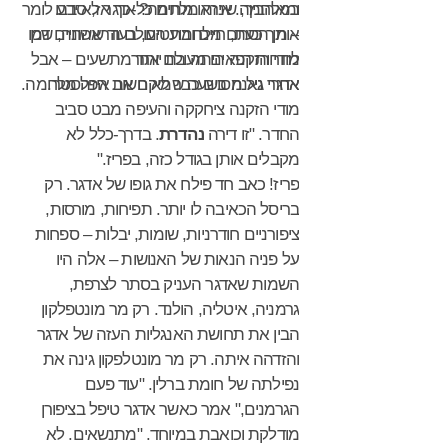
ומאהביך, שנראו מתים כל-כך אז, סבבו
במלחמה. איזה מלחמה? אדגר לא ידע לומר
– מן הסתם מלחמת העולם הראשונה, שכן
אותך כעת, חיים ובועטים, בעוד שהחיים דמו
לרוחות רפאים מעולם אחר.
מודי הזקנה היתה בת יותר מתשעים – אבל
אדגר נאנח בשעה שמיקם את הפלסטר.
אחרי גיל מסוים כבר לא חשוב איזה מלחמה.
מודי הזקנה ציחקקה והעיפה מבט סביב
החדר. "זו דירה
נהדרת
. בדרך-כלל לא
מקבלים אותן בגודל כזה, בפריז."
פריז! כאב חד פילח את גופו של אדגר. רק
בריסל הכאיבה לו יותר. תפיחות, מורסות,
ציפורניים חודרניות, שומות, יבלות – ספחות
על פניה הנאות של האנושות – אלה היו
השמות שאדגר העניק בסתר לצרפת,
גרמניה, איטליה, הולנד. רק מר מונטפלקון
הבין את תחושת האנגליות העזה של אדגר
והזדהה איתה. רק מר מונטלפקון גינה את
נפילתה של חומת ברלין. "עוד פעם
הגרמנים," אמר כאשר אדגר טיפל בציפורן
מודלקת וכואבת במיוחד. "מתנשאים. לא