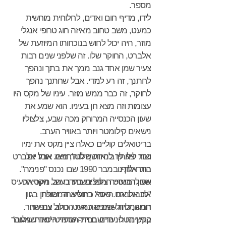
מספר.
לידו, מדיף חום ואדים, לחלוחית מוחשית
כמעט, משב טחוב מאיזה חוג טרופי אנגלי
מוזר, היה יכול לחוש בנוכחותו המיוזעת של
אלברט, החוקר שלו. זה שלפני שנים רבות
צעיר שמן אחד גנב ממך את בתך ונהפך
לחתנך, זה רע למדי. אבל שחתנך נהפך
לחוקר, זה כבר ממש מוזר. עיניו של מקס היו
עצומות וזה מצא חן בעיניו. הוא שמע את
שעון הכנסייה המרוחק מכה שבע, צלצוליו
נישאים קילומטר ויותר באוויר הערב.
בריטואלים קוליים כאלה ציין מקס את ימיו
ואת לילותיו ב'נאות שלווה', מאז אותו יום
כבר יצא לך להיחשף לטרחנים. אבל אלברט
היה אלוף.
בתחילת נובמבר 1990 שבו נכנס "פנימה".
שעון הכנסייה צלול בשבע בערב. הקריאה
אפילו מיעוט החפצים בחדרו של מקס הכעיס
"לכבות את האור" בתשע. המכונית
את אלברט. כיסא כחול אחד ושולחן בגוון
דומה, כחול-שמים כמעט. כחול צרפתי.
החשמלית שמביאה את החלב עם שחר.
קונטיננטלי. הרושם היה שרהיטי 'נאות שלווה'
בקיץ היו הנערים בבית-הספר היסודי שמעבר