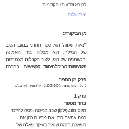
לקורא ולדעותיו הקדומות.
נאות שלווה
מן הביקורת:
"'נאות שלווה' הוא ספר חתרני במובן הטוב
של המילה. הוא מצליח, בידו האמונה
והכשרונית של הופ, ליצור הקבלות מצמררות
נועה מנהיים, "תל אביב", 5.3.04
ומבעיתות בין היחס לקשישים בחברה
המודרנית לבין האידיאולוגיה הנאצית."
פרק מן הספר
© כל הזכויות שמורות 2005-2004 לחרגול הוצאה לאור בע"מ
פרק 1
בחר מספר
מקס מוֹנטפַלקוֹן שכב במיטה וניסה להיזכר
כמה אנשים הרג. אם מבינים נכון את
השאלה, דומה שזאת בעיקר שאלה של