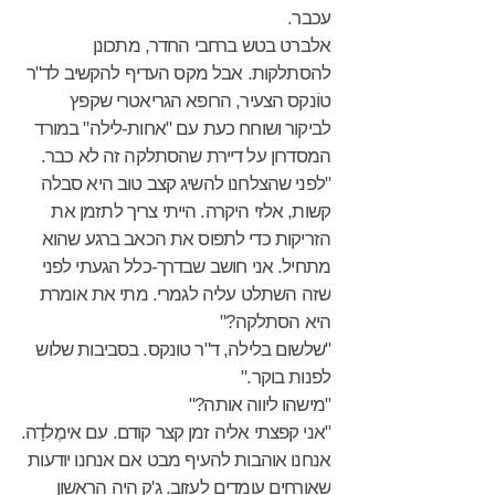
עכבר.
אלברט בטש ברחבי החדר, מתכונן
להסתלקות. אבל מקס העדיף להקשיב לד"ר
טוֹנקס הצעיר, הרופא הגריאטרי שקפץ
לביקור ושוחח כעת עם "אחות-לילה" במורד
המסדרון על דיירת שהסתלקה זה לא כבר.
"לפני שהצלחנו להשיג קצב טוב היא סבלה
קשות, אלזי היקרה. הייתי צריך לתזמן את
הזריקות כדי לתפוס את הכאב ברגע שהוא
מתחיל. אני חושב שבדרך-כלל הגעתי לפני
שזה השתלט עליה לגמרי. מתי את אומרת
היא הסתלקה?"
"שלשום בלילה, ד"ר טונקס. בסביבות שלוש
לפנות בוקר."
"מישהו ליווה אותה?"
"אני קפצתי אליה זמן קצר קודם. עם אימֶלדָה.
אנחנו אוהבות להעיף מבט אם אנחנו יודעות
שאורחים עומדים לעזוב. ג'ק היה הראשון