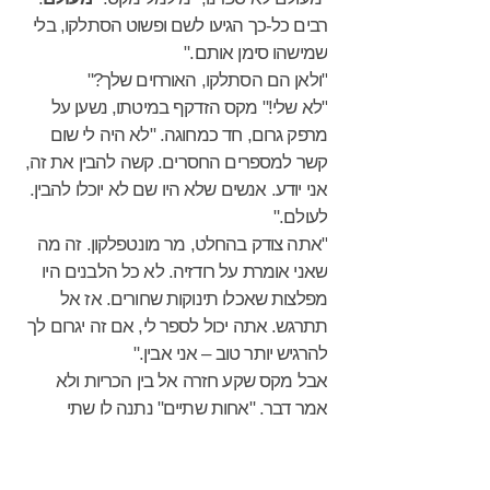
רבים כל-כך הגיעו לשם ופשוט הסתלקו, בלי
שמישהו סימן אותם."
"ולאן הם הסתלקו, האורחים שלך?"
"לא שלי!" מקס הזדקף במיטתו, נשען על
מרפק גרום, חד כמחוגה. "לא היה לי שום
קשר למספרים החסרים. קשה להבין את זה,
אני יודע. אנשים שלא היו שם לא יוכלו להבין.
לעולם."
"אתה צודק בהחלט, מר מונטפלקון. זה מה
שאני אומרת על רודזיה. לא כל הלבנים היו
מפלצות שאכלו תינוקות שחורים. אז אל
תתרגש. אתה יכול לספר לי, אם זה יגרום לך
להרגיש יותר טוב – אני אבין."
אבל מקס שקע חזרה אל בין הכריות ולא
אמר דבר. "אחות שתיים" נתנה לו שתי
גלולות שינה – ה"פצצות" הקטנות שלה –
ומעט מים. כעבור כמה דקות הוא החל