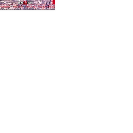
לרכישה טלפונית לפרטיים
מען
ולמכירות מרוכזות:
חרג
טל: 08-9180002
ת.ד. 6
טל: 08-9180003
תל-אב