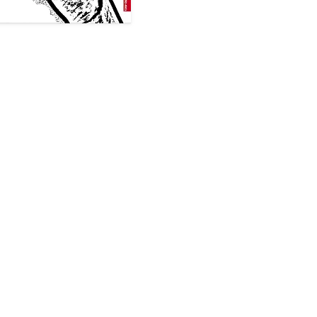
לרכישה טלפונית לפרטיים
מען
ולמכירות מרוכזות:
חרג
טל: 08-9180002
ת.ד. 6
טל: 08-9180003
תל-אב