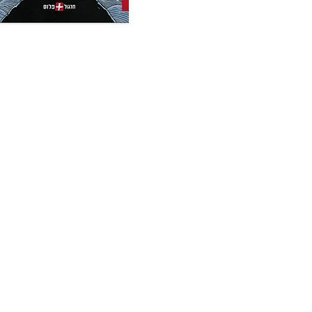
לרכישה טלפונית לפרטיים
מען
ולמכירות מרוכזות:
חרג
טל: 08-9180002
ת.ד. 6
טל: 08-9180003
תל-אב