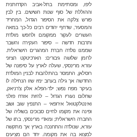
ליפו, ומסתיימת בתל-אביב הקדחתנית
וההוללת של סוף שנות השישים. בין לבין
פורש צלקה את הסיפור הגדול, המחריד
והמסעיר, שדחף יהודים רבים כל-כך במאה
העשרים לעקור ממקומם ולחפש מולדת
ותרבות חדשה – סיפור העקירה והשבר
שממנו נולדה חברת המהגרים הישראלית.
לרומן שלושה גיבורים: הארכיטקט הציוני
עזרא מרינסקי, שעלה לארץ על סיפונה של
רוסלאן, התמסר בהתלהבות לבניין המולדת
החדשה אך גילה בערוב ימיו שזו הנחילה לו
בעיקר מפח נפש; ילד-הפלא אלק צ'רניאק,
שחלום נעוריו הגדול – להיות אזרח פולני
ואינטלקטואל אירופאי – התנפץ שוב ושוב
ופינה את מקומו לחיים סבוכים בשוליה של
החברה הישראלית; ומאדי מרינסקי, בתו של
עזרא, שנולדה והתחנכה בארץ אך מתקשה
למצוא בה את מקומה. יחד הם מציעים