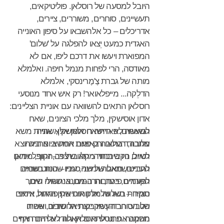
היובל למסעה של רוסלאן. פוליטיקאים,
תעשיינים, סוחרים, משוררים, ציירים,
אדריכלים – כל אלהשבאו על סיפון האונייה
האגדית כמעט יֵצאו להפלגה על 'שלום'
המפוארת ויעשו את דרכם ליפו, אם לא
מאודסה, הרי לפחות מנמל חיפה. ואלמלא
מותה של גברת צֶ'מֶרינסקי, אלמלא
הדלֵקה... מייפלאואר! רק איש אחד מנוסעי
רוסלאן התאים להשוואה עם אוניית הצליינים:
אדון אוסישקין, מלך מלכי הציונים, שאח
השאחים, פאדישאח אוסישקין, שהיה
למעשה לא היתה רוסלאן אלא אוניית משא
עלובה, העלובה באוניות המשא. ארבעה
מתבודד בתאו ורק פעם אחת ביום היה יוצא
לטיול, נוקש בחוד מקלו ברצפה, זקוף, ממאן
תאים היו בירכתיה: תאו של רב-החובל אדום
העיניים, תאם של שני סגניו – הנווט שהיה
להביט שמאלה וימינה, עיניו שטות בשמים
הקודרים, בערבות המים, בנחשולי הים,
לפעמים פיכח, והרב-מכונאי שהיה שיכור
סוקרות בשלווה מלכותית את פראות איתני
תמיד – תאו של אדון אוסישקין הגדול, ותאם
הטבע. הבדחן מקבוצת החסידים, שהיה
של הסוחר העשיר יקותיאל שוּבּוֹב ואשתו
השמנה. פרט לתאים האלה לא היתה אף
מחקה את נוסעי רוסלאן וחורז עליהם חרוזים