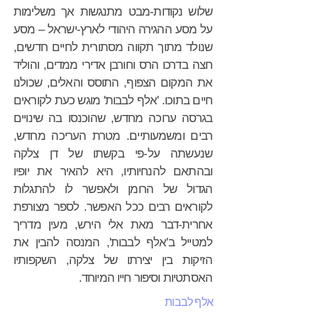
שלוש נקודות-מבט מתנגשות אך משלימות
על מסע ההגירה היהודי לארץ-ישראל – מסע
שנולד מתוך תקווה מסתורית לחיים חדשים,
חצה בדרכו הרס וחורבן אדירי ממדים, והוליד
את המקום הצפוף, התוסס והאלים, שכולנו
חיים בתוכו. 'אלף לבבות' מוגש כעת לקוראים
בגרסה ערוכה מחדש, שהוכנסו בה שינויים
רבים ומשמעותיים. מטרת העריכה מחדש,
שנעשתה על-פי בקשתו של דן צלקה
ובהתאם להנחיותיו, היא להאיר את יופיו
הגדול של הרומן ולאפשר לו להתגלות
לקוראים רבים ככל האפשר. לספר מצורפת
אחרית-דבר מאת אלי הירש, מעין מדריך
למטייל ב'אלף לבבות', המנסה להבין את
הזיקות בין יצירתו של צלקה, השקפותיו
האסתטיות וסיפור חייו המיוחד.
אלף לבבות