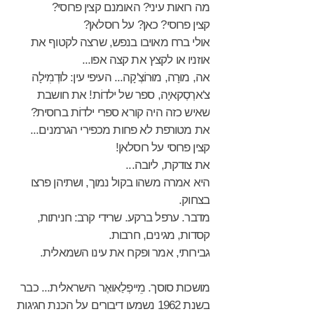
מה רואות עיני? האומנם קצין פרוסי?
קצין פרוסי? כאן? על רוּסלאן?
אולי ברח מאויבו בנפש, שרצה לקטוף את
אוזניו או לקצץ את קצה אפו...
אה, מוּרָה, מוּרוֹצְ'קָה... העיפי עין: לוּדְמִילָה
צ'ארְסְקאיָה, ספר של ילדוֹת! את חושבת
שאיש כזה היה קורא ספרי ילדוֹת ברוסית?
את מטורפת לא פחות מכפירי הגרמנים...
קצין פרוסי על רוסלאן!
את צודקת, ליובה...
היא אמרה משהו בקול נמוך, ושתיהן פרצו
בצחוק.
מדבר. ערפל ברקע. שרידי קרב: חניתות,
קסדות, מגינים, חרבות.
גבירותי, אמר ופקח את עינו השמאלית.
מושכות סוסך. מֵייפְלַאוּאֶר הישראלית... כבר
בשנת 1962 נשמעו דיבורים על הכנת חגיגות