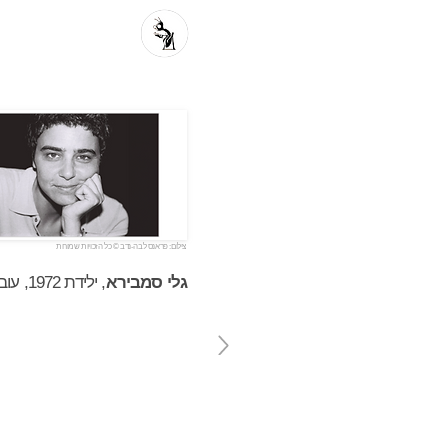
פרוזה מקור
פ
צילום: פראנס לבה-נדב © כל הזכויות שמורות
גלי סמבירא
, ילידת 1972, עובדת בתחום החינוך.