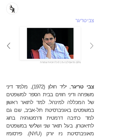
צבי טריגר
צילום: פראנס לבה-נדב © כל הזכויות שמורות
צבי טריגר
, יליד חולון (1972), מלמד דיני
משפחה ודיני חוזים בבית הספר למשפטים
של המכללה למינהל. למד לתואר ראשון
במשפטים באוניברסיטת תל-אביב, שם גם
למד כתיבה דרמטית ודרמטורגיה בחוג
לתיאטרון. בעל תואר שני ושלישי במשפטים
מאוניברסיטת ניו יורק (NYU). פירסומיו