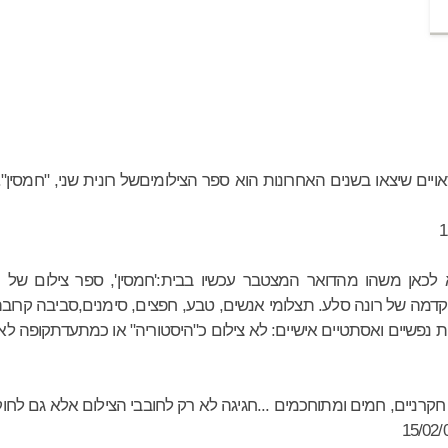
יים שיצאו בשנים האחרונות הוא ספר הצילומיםשל רונית שני, "חמסין".
כאן משהו מהדואר המצטבר עכשיו בבית:'חמסין', ספר צילום של ר
קדמה של רונה סלע. תצלומי אנשים, טבע, חפצים, סימנים,סביבה קרובה,
ות נפשיים ואסתטיים אישיים: לא צילום כ"היסטוריה" או כמתעדתקופה לא
חקרניים, חמים ומתוחכמים ...חגיגה לא רק לחובבי הצילום אלא גם לחו